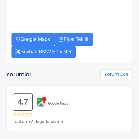
Google Maps
Fiyat Teklifi
Seyhan BMW Servisler
Yorumlar
Yorum Ekle
4.7
Google Maps
✩✩✩✩✩
Toplam
77
değerlendirme