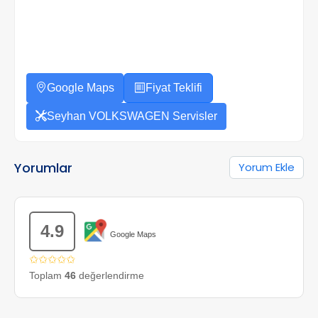
Google Maps
Fiyat Teklifi
Seyhan VOLKSWAGEN Servisler
Yorumlar
Yorum Ekle
4.9
Google Maps
✩✩✩✩✩
Toplam
46
değerlendirme