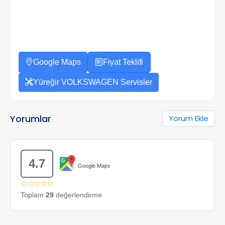
Google Maps
Fiyat Teklifi
Yüreğir VOLKSWAGEN Servisler
Yorumlar
Yorum Ekle
4.7
Google Maps
✩✩✩✩✩
Toplam
29
değerlendirme