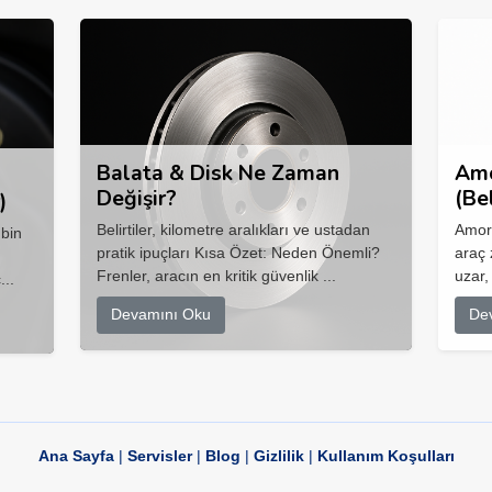
Balata & Disk Ne Zaman
Amo
Değişir?
(Be
)
Belirtiler, kilometre aralıkları ve ustadan
Amort
 bin
pratik ipuçları Kısa Özet: Neden Önemli?
araç 
Frenler, aracın en kritik güvenlik ...
uzar,
...
Devamını Oku
De
Ana Sayfa
|
Servisler
|
Blog
|
Gizlilik
|
Kullanım Koşulları