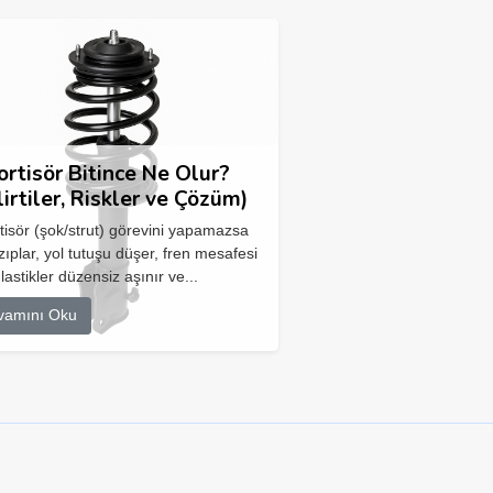
rtisör Bitince Ne Olur?
lirtiler, Riskler ve Çözüm)
isör (şok/strut) görevini yapamazsa
zıplar, yol tutuşu düşer, fren mesafesi
 lastikler düzensiz aşınır ve...
vamını Oku