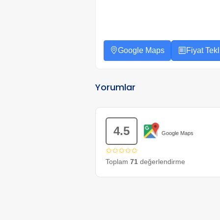
Google Maps
Fiyat Tekli
Yorumlar
4.5
Google Maps
✩✩✩✩✩
Toplam
71
değerlendirme