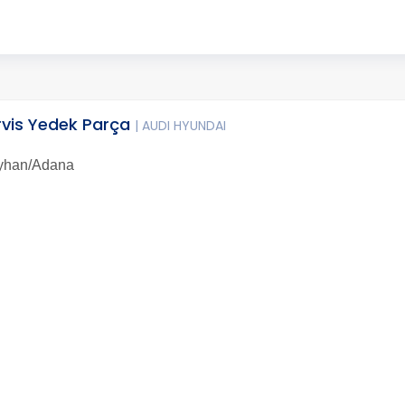
rvis Yedek Parça
| AUDI HYUNDAI
eyhan/Adana