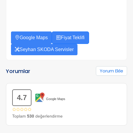
Google Maps
Fiyat Teklifi
Seyhan SKODA Servisler
Yorumlar
Yorum Ekle
4.7
Google Maps
✩✩✩✩✩
Toplam
530
değerlendirme