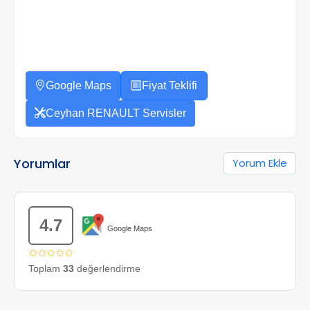
Google Maps
Fiyat Teklifi
Ceyhan RENAULT Servisler
Yorumlar
Yorum Ekle
4.7
Google Maps
✩✩✩✩✩
Toplam
33
değerlendirme