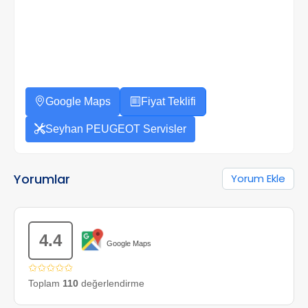
Google Maps
Fiyat Teklifi
Seyhan PEUGEOT Servisler
Yorumlar
Yorum Ekle
4.4
Google Maps
✩✩✩✩✩
Toplam
110
değerlendirme