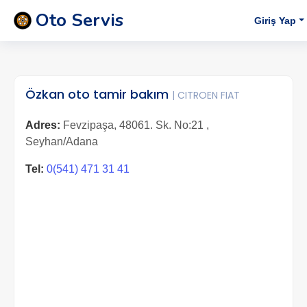
Oto Servis
Giriş Yap
Özkan oto tamir bakım
| CITROEN FIAT
Adres:
Fevzipaşa, 48061. Sk. No:21 ,
Seyhan/Adana
Tel:
0(541) 471 31 41