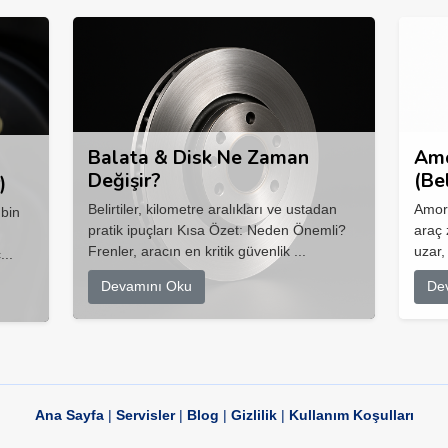
Balata & Disk Ne Zaman
Amo
Değişir?
(Be
)
Belirtiler, kilometre aralıkları ve ustadan
Amort
 bin
pratik ipuçları Kısa Özet: Neden Önemli?
araç 
Frenler, aracın en kritik güvenlik ...
uzar,
...
Devamını Oku
De
Ana Sayfa
|
Servisler
|
Blog
|
Gizlilik
|
Kullanım Koşulları