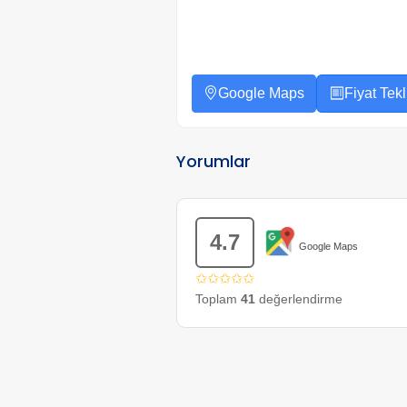
Google Maps
Fiyat Tekli
Yorumlar
4.7
Google Maps
✩✩✩✩✩
Toplam
41
değerlendirme