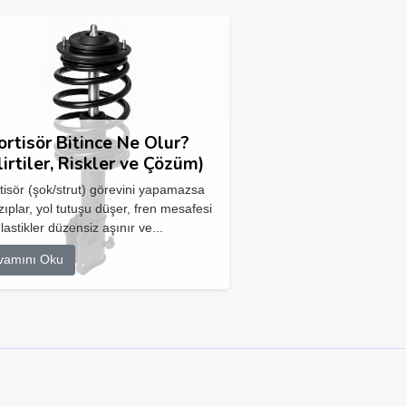
rtisör Bitince Ne Olur?
lirtiler, Riskler ve Çözüm)
isör (şok/strut) görevini yapamazsa
zıplar, yol tutuşu düşer, fren mesafesi
 lastikler düzensiz aşınır ve...
vamını Oku