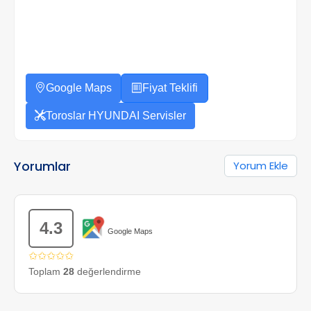
Google Maps
Fiyat Teklifi
Toroslar HYUNDAI Servisler
Yorumlar
Yorum Ekle
4.3
Google Maps
✩✩✩✩✩
Toplam
28
değerlendirme