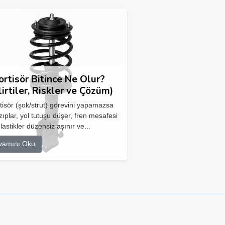
rtisör Bitince Ne Olur?
lirtiler, Riskler ve Çözüm)
isör (şok/strut) görevini yapamazsa
zıplar, yol tutuşu düşer, fren mesafesi
 lastikler düzensiz aşınır ve...
vamını Oku