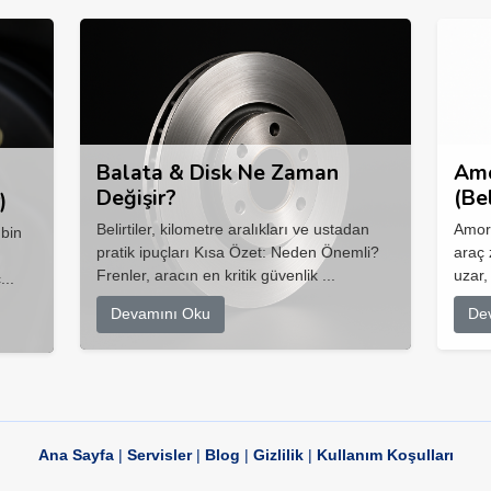
Balata & Disk Ne Zaman
Amo
Değişir?
(Be
)
Belirtiler, kilometre aralıkları ve ustadan
Amort
 bin
pratik ipuçları Kısa Özet: Neden Önemli?
araç 
Frenler, aracın en kritik güvenlik ...
uzar,
...
Devamını Oku
De
Ana Sayfa
|
Servisler
|
Blog
|
Gizlilik
|
Kullanım Koşulları