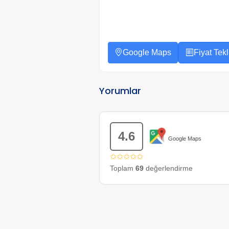
Google Maps
Fiyat Tekli
Yorumlar
4.6
Google Maps
✩✩✩✩✩
Toplam
69
değerlendirme