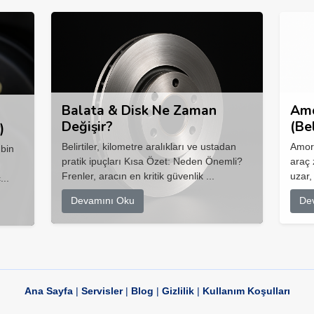
Balata & Disk Ne Zaman
Amo
Değişir?
(Be
)
Belirtiler, kilometre aralıkları ve ustadan
Amort
 bin
pratik ipuçları Kısa Özet: Neden Önemli?
araç 
Frenler, aracın en kritik güvenlik ...
uzar,
...
Devamını Oku
De
Ana Sayfa
|
Servisler
|
Blog
|
Gizlilik
|
Kullanım Koşulları