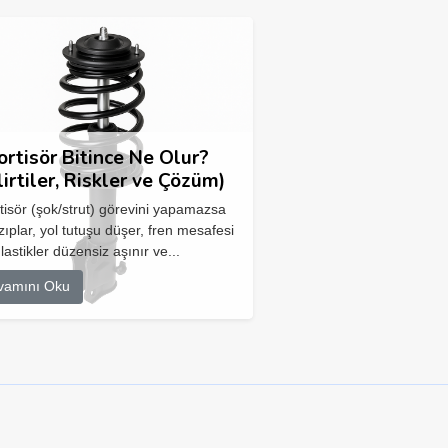
rtisör Bitince Ne Olur?
lirtiler, Riskler ve Çözüm)
isör (şok/strut) görevini yapamazsa
zıplar, yol tutuşu düşer, fren mesafesi
 lastikler düzensiz aşınır ve...
vamını Oku