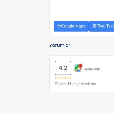
Google Maps
Fiyat Tekli
Yorumlar
4.2
Google Maps
✩✩✩✩✩
Toplam
59
değerlendirme