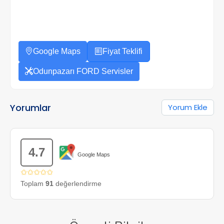
Google Maps
Fiyat Teklifi
Odunpazarı FORD Servisler
Yorumlar
Yorum Ekle
4.7
Google Maps
✩✩✩✩✩
Toplam
91
değerlendirme