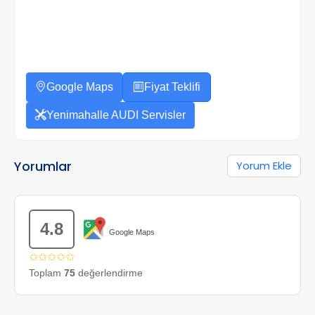
Google Maps
Fiyat Teklifi
Yenimahalle AUDI Servisler
Yorumlar
Yorum Ekle
4.8
Google Maps
✩✩✩✩✩
Toplam
75
değerlendirme