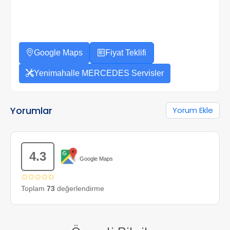
Google Maps
Fiyat Teklifi
Yenimahalle MERCEDES Servisler
Yorumlar
Yorum Ekle
4.3
Google Maps
✩✩✩✩✩
Toplam
73
değerlendirme