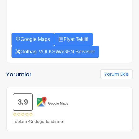
Google Maps
Fiyat Teklifi
Gölbaşı VOLKSWAGEN Servisler
Yorumlar
Yorum Ekle
3.9
Google Maps
✩✩✩✩✩
Toplam
45
değerlendirme