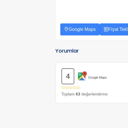
Google Maps
Fiyat Tekli
Yorumlar
4
Google Maps
✩✩✩✩✩
Toplam
63
değerlendirme