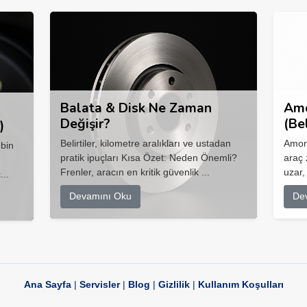
Balata & Disk Ne Zaman
Amo
Değişir?
(Be
)
Belirtiler, kilometre aralıkları ve ustadan
Amort
 bin
pratik ipuçları Kısa Özet: Neden Önemli?
araç 
Frenler, aracın en kritik güvenlik ...
uzar,
...
Devamını Oku
De
Ana Sayfa
|
Servisler
|
Blog
|
Gizlilik
|
Kullanım Koşulları