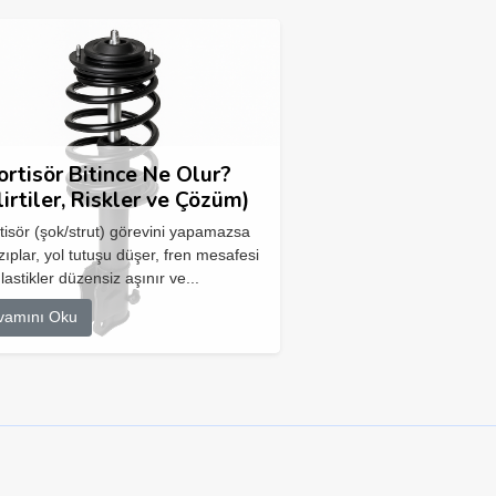
rtisör Bitince Ne Olur?
lirtiler, Riskler ve Çözüm)
isör (şok/strut) görevini yapamazsa
zıplar, yol tutuşu düşer, fren mesafesi
 lastikler düzensiz aşınır ve...
vamını Oku