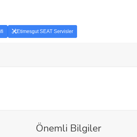
fi
Etimesgut SEAT Servisler
Önemli Bilgiler