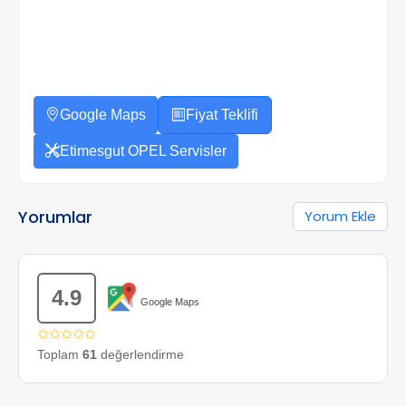
Google Maps
Fiyat Teklifi
Etimesgut OPEL Servisler
Yorumlar
Yorum Ekle
4.9
Google Maps
✩✩✩✩✩
Toplam
61
değerlendirme