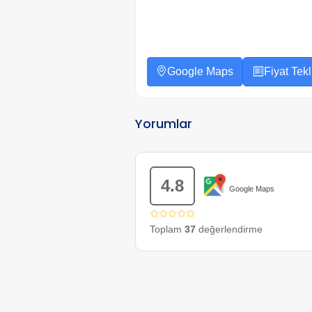
Google Maps
Fiyat Tekli
Yorumlar
4.8
Google Maps
✩✩✩✩✩
Toplam
37
değerlendirme