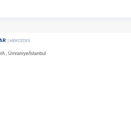
LAR
| MERCEDES
/A , Ümraniye/İstanbul