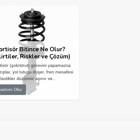
rtisör Bitince Ne Olur?
lirtiler, Riskler ve Çözüm)
isör (şok/strut) görevini yapamazsa
zıplar, yol tutuşu düşer, fren mesafesi
 lastikler düzensiz aşınır ve...
vamını Oku