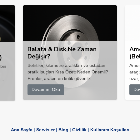
Balata & Disk Ne Zaman
Amo
Değişir?
(Be
)
Belirtiler, kilometre aralıkları ve ustadan
Amort
 bin
pratik ipuçları Kısa Özet: Neden Önemli?
araç 
Frenler, aracın en kritik güvenlik ...
uzar,
...
Devamını Oku
De
Ana Sayfa
|
Servisler
|
Blog
|
Gizlilik
|
Kullanım Koşulları