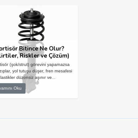
rtisör Bitince Ne Olur?
lirtiler, Riskler ve Çözüm)
isör (şok/strut) görevini yapamazsa
zıplar, yol tutuşu düşer, fren mesafesi
 lastikler düzensiz aşınır ve...
vamını Oku