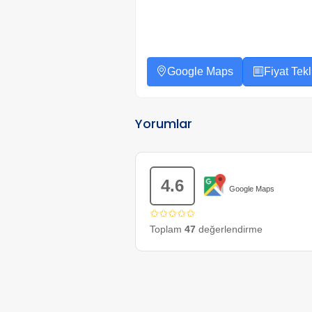
Google Maps
Fiyat Tekli
Yorumlar
4.6
Google Maps
✩✩✩✩✩
Toplam
47
değerlendirme