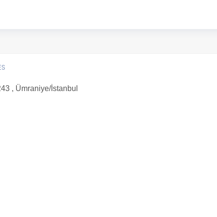
ES
43 , Ümraniye/İstanbul