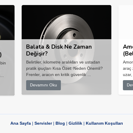
Balata & Disk Ne Zaman
Amo
Değişir?
(Be
)
Belirtiler, kilometre aralıkları ve ustadan
Amort
 bin
pratik ipuçları Kısa Özet: Neden Önemli?
araç 
Frenler, aracın en kritik güvenlik ...
uzar,
...
Devamını Oku
De
Ana Sayfa
|
Servisler
|
Blog
|
Gizlilik
|
Kullanım Koşulları