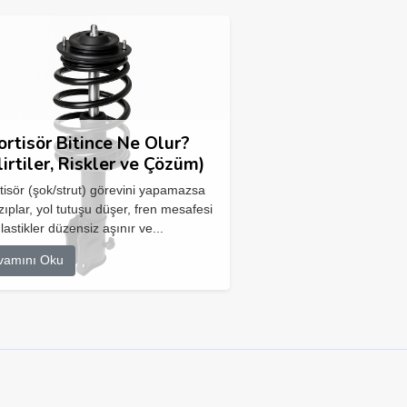
rtisör Bitince Ne Olur?
lirtiler, Riskler ve Çözüm)
isör (şok/strut) görevini yapamazsa
zıplar, yol tutuşu düşer, fren mesafesi
 lastikler düzensiz aşınır ve...
vamını Oku