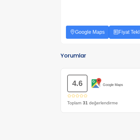
Google Maps
Fiyat Tekli
Yorumlar
4.6
Google Maps
✩✩✩✩✩
Toplam
31
değerlendirme