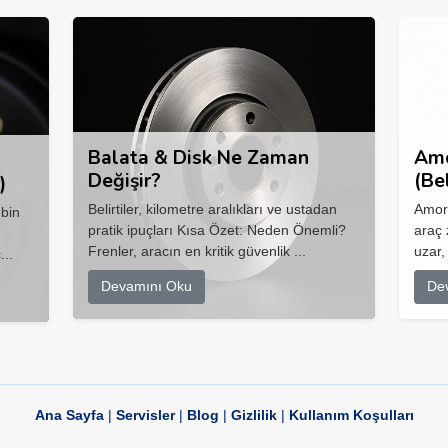
Balata & Disk Ne Zaman
Amo
Değişir?
(Be
)
Belirtiler, kilometre aralıkları ve ustadan
Amort
 bin
pratik ipuçları Kısa Özet: Neden Önemli?
araç 
Frenler, aracın en kritik güvenlik ...
uzar,
...
Devamını Oku
De
Ana Sayfa
|
Servisler
|
Blog
|
Gizlilik
|
Kullanım Koşulları