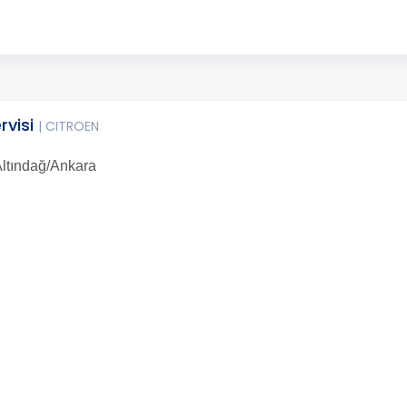
rvisi
| CITROEN
Altındağ/Ankara