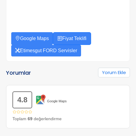
Google Maps
Fiyat Teklifi
Etimesgut FORD Servisler
Yorumlar
Yorum Ekle
4.8
Google Maps
✩✩✩✩✩
Toplam
69
değerlendirme