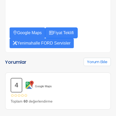
Google Maps
Fiyat Teklifi
Yenimahalle FORD Servisler
Yorumlar
Yorum Ekle
4
Google Maps
✩✩✩✩✩
Toplam
60
değerlendirme