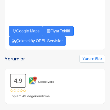
Google Maps
Fiyat Teklifi
Çekmeköy OPEL Servisler
Yorumlar
Yorum Ekle
4.9
Google Maps
✩✩✩✩✩
Toplam
49
değerlendirme