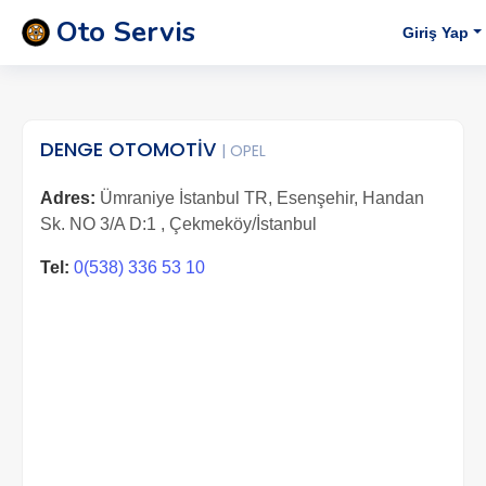
Oto Servis
Giriş Yap
DENGE OTOMOTİV
| OPEL
Adres:
Ümraniye İstanbul TR, Esenşehir, Handan
Sk. NO 3/A D:1 , Çekmeköy/İstanbul
Tel:
0(538) 336 53 10