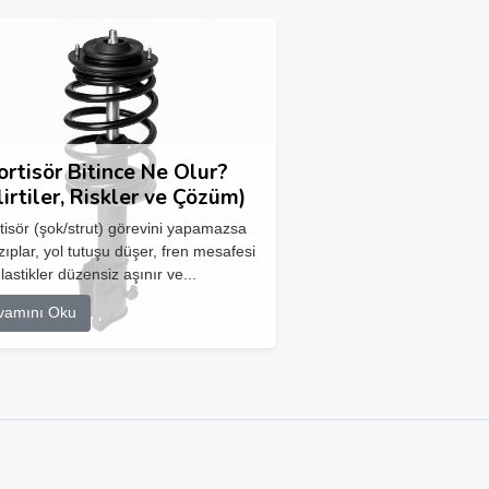
rtisör Bitince Ne Olur?
lirtiler, Riskler ve Çözüm)
isör (şok/strut) görevini yapamazsa
zıplar, yol tutuşu düşer, fren mesafesi
 lastikler düzensiz aşınır ve...
vamını Oku