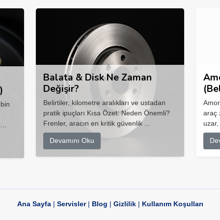
Balata & Disk Ne Zaman
Amo
Değişir?
(Be
)
Belirtiler, kilometre aralıkları ve ustadan
Amort
 bin
pratik ipuçları Kısa Özet: Neden Önemli?
araç 
Frenler, aracın en kritik güvenlik ...
uzar,
...
Devamını Oku
De
Ana Sayfa
|
Servisler
|
Blog
|
Gizlilik
|
Kullanım Koşulları