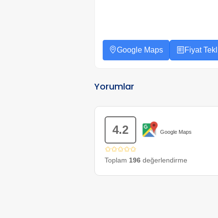
Google Maps
Fiyat Tekli
Yorumlar
4.2
Google Maps
✩✩✩✩✩
Toplam
196
değerlendirme