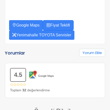
Google Maps
Fiyat Teklifi
Yenimahalle TOYOTA Servisler
Yorumlar
Yorum Ekle
4.5
Google Maps
✩✩✩✩✩
Toplam
32
değerlendirme