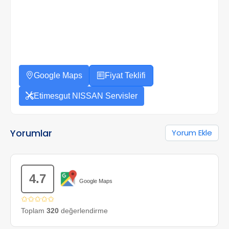
Google Maps
Fiyat Teklifi
Etimesgut NISSAN Servisler
Yorumlar
Yorum Ekle
4.7
Google Maps
✩✩✩✩✩
Toplam
320
değerlendirme