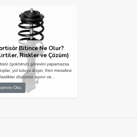
rtisör Bitince Ne Olur?
lirtiler, Riskler ve Çözüm)
isör (şok/strut) görevini yapamazsa
zıplar, yol tutuşu düşer, fren mesafesi
 lastikler düzensiz aşınır ve...
vamını Oku