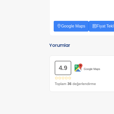
Google Maps
Fiyat Tekli
Yorumlar
4.9
Google Maps
✩✩✩✩✩
Toplam
36
değerlendirme