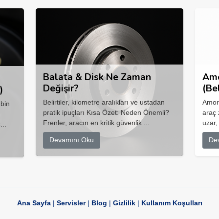
Balata & Disk Ne Zaman
Amo
Değişir?
(Be
)
Belirtiler, kilometre aralıkları ve ustadan
Amort
 bin
pratik ipuçları Kısa Özet: Neden Önemli?
araç 
Frenler, aracın en kritik güvenlik ...
uzar,
...
Devamını Oku
De
Ana Sayfa
|
Servisler
|
Blog
|
Gizlilik
|
Kullanım Koşulları