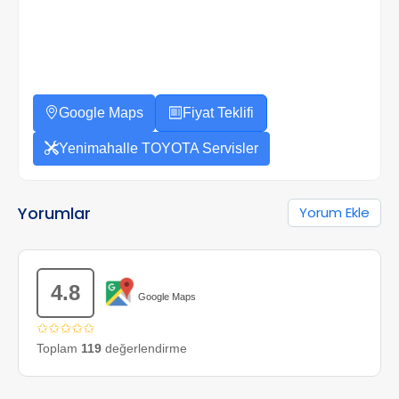
Google Maps
Fiyat Teklifi
Yenimahalle TOYOTA Servisler
Yorumlar
Yorum Ekle
4.8
Google Maps
✩✩✩✩✩
Toplam
119
değerlendirme