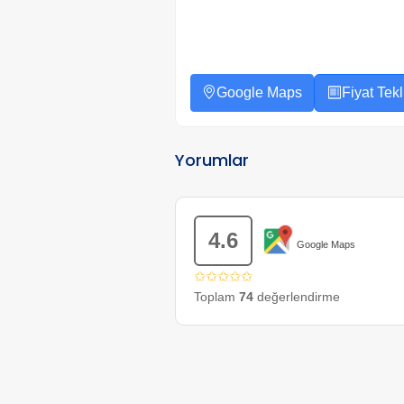
Google Maps
Fiyat Tekli
Yorumlar
4.6
Google Maps
✩✩✩✩✩
Toplam
74
değerlendirme