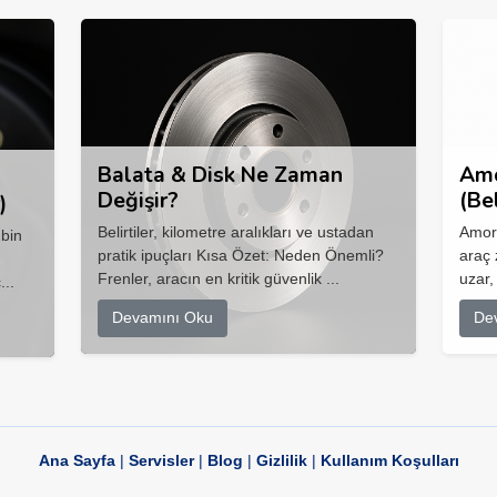
Balata & Disk Ne Zaman
Amo
Değişir?
(Be
)
Belirtiler, kilometre aralıkları ve ustadan
Amort
 bin
pratik ipuçları Kısa Özet: Neden Önemli?
araç 
Frenler, aracın en kritik güvenlik ...
uzar,
...
Devamını Oku
De
Ana Sayfa
|
Servisler
|
Blog
|
Gizlilik
|
Kullanım Koşulları