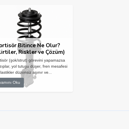
rtisör Bitince Ne Olur?
lirtiler, Riskler ve Çözüm)
isör (şok/strut) görevini yapamazsa
zıplar, yol tutuşu düşer, fren mesafesi
 lastikler düzensiz aşınır ve...
vamını Oku