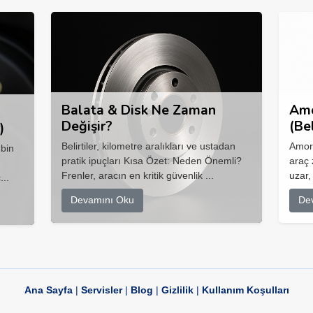
Balata & Disk Ne Zaman
Amo
Değişir?
(Be
)
Belirtiler, kilometre aralıkları ve ustadan
Amort
 bin
pratik ipuçları Kısa Özet: Neden Önemli?
araç 
Frenler, aracın en kritik güvenlik ...
uzar,
...
Devamını Oku
De
Ana Sayfa
|
Servisler
|
Blog
|
Gizlilik
|
Kullanım Koşulları