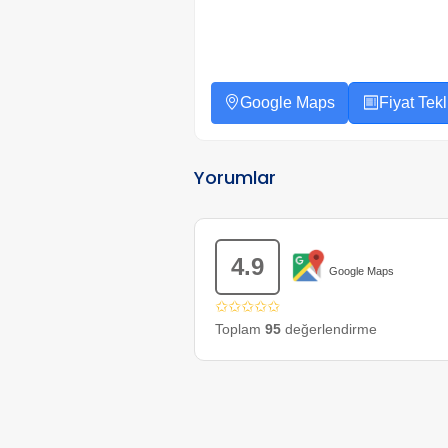
Google Maps
Fiyat Tekli
Yorumlar
4.9
Google Maps
✩✩✩✩✩
Toplam
95
değerlendirme