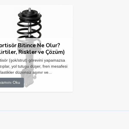
rtisör Bitince Ne Olur?
lirtiler, Riskler ve Çözüm)
isör (şok/strut) görevini yapamazsa
zıplar, yol tutuşu düşer, fren mesafesi
 lastikler düzensiz aşınır ve...
vamını Oku