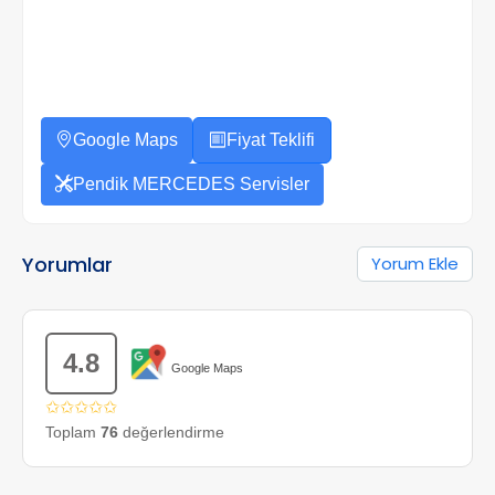
Google Maps
Fiyat Teklifi
Pendik MERCEDES Servisler
Yorumlar
Yorum Ekle
4.8
Google Maps
✩✩✩✩✩
Toplam
76
değerlendirme