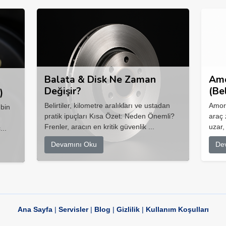
Balata & Disk Ne Zaman
Amo
Değişir?
(Be
)
Belirtiler, kilometre aralıkları ve ustadan
Amort
 bin
pratik ipuçları Kısa Özet: Neden Önemli?
araç 
Frenler, aracın en kritik güvenlik ...
uzar,
...
Devamını Oku
De
Ana Sayfa
|
Servisler
|
Blog
|
Gizlilik
|
Kullanım Koşulları