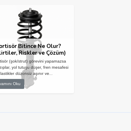
rtisör Bitince Ne Olur?
lirtiler, Riskler ve Çözüm)
isör (şok/strut) görevini yapamazsa
zıplar, yol tutuşu düşer, fren mesafesi
 lastikler düzensiz aşınır ve...
vamını Oku