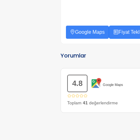
Google Maps
Fiyat Tekli
Yorumlar
4.8
Google Maps
✩✩✩✩✩
Toplam
41
değerlendirme