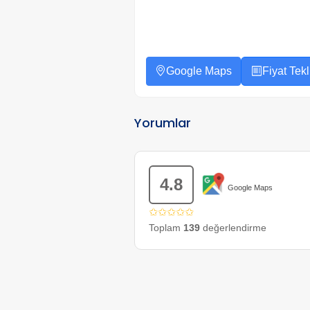
Google Maps
Fiyat Tekli
Yorumlar
4.8
Google Maps
✩✩✩✩✩
Toplam
139
değerlendirme