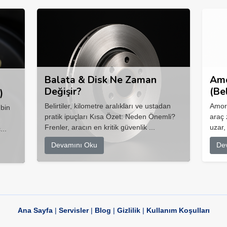
Balata & Disk Ne Zaman
Amo
Değişir?
(Be
)
Belirtiler, kilometre aralıkları ve ustadan
Amort
 bin
pratik ipuçları Kısa Özet: Neden Önemli?
araç 
Frenler, aracın en kritik güvenlik ...
uzar,
...
Devamını Oku
De
Ana Sayfa
|
Servisler
|
Blog
|
Gizlilik
|
Kullanım Koşulları