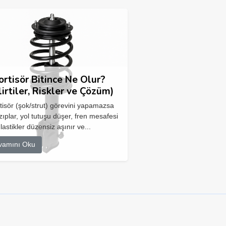
rtisör Bitince Ne Olur?
lirtiler, Riskler ve Çözüm)
isör (şok/strut) görevini yapamazsa
zıplar, yol tutuşu düşer, fren mesafesi
 lastikler düzensiz aşınır ve...
vamını Oku