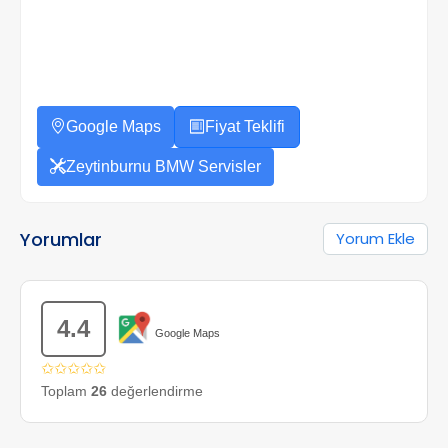
Google Maps
Fiyat Teklifi
Zeytinburnu BMW Servisler
Yorumlar
Yorum Ekle
4.4
Google Maps
✩✩✩✩✩
Toplam
26
değerlendirme