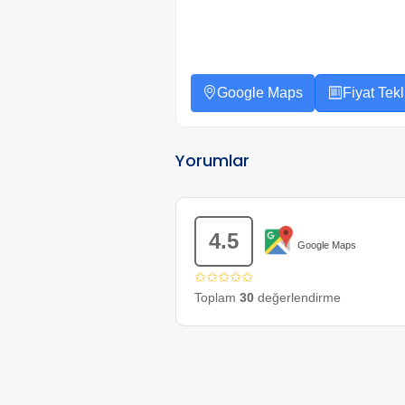
Google Maps
Fiyat Tekli
Yorumlar
4.5
Google Maps
✩✩✩✩✩
Toplam
30
değerlendirme