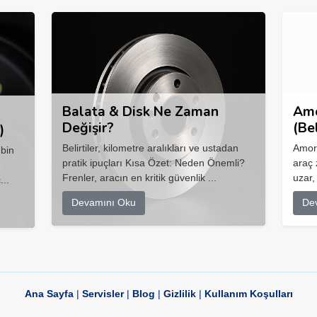
Balata & Disk Ne Zaman
Amo
Değişir?
(Be
)
Belirtiler, kilometre aralıkları ve ustadan
Amort
 bin
pratik ipuçları Kısa Özet: Neden Önemli?
araç 
Frenler, aracın en kritik güvenlik ...
uzar,
...
Devamını Oku
De
Ana Sayfa
|
Servisler
|
Blog
|
Gizlilik
|
Kullanım Koşulları