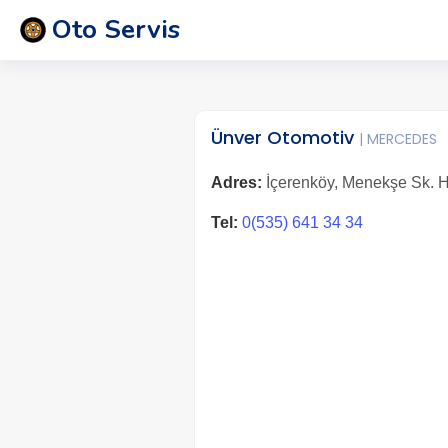
Oto Servis
Ünver Otomotiv
| MERCEDES
Adres:
İçerenköy, Menekşe Sk. H 
Tel:
0(535) 641 34 34