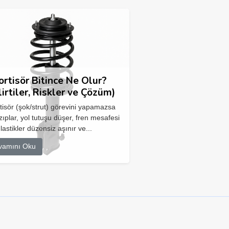
rtisör Bitince Ne Olur?
lirtiler, Riskler ve Çözüm)
isör (şok/strut) görevini yapamazsa
zıplar, yol tutuşu düşer, fren mesafesi
 lastikler düzensiz aşınır ve...
vamını Oku