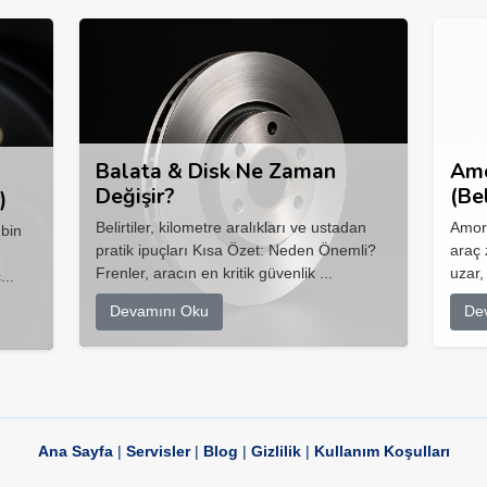
Balata & Disk Ne Zaman
Amo
Değişir?
(Be
)
Belirtiler, kilometre aralıkları ve ustadan
Amort
 bin
pratik ipuçları Kısa Özet: Neden Önemli?
araç 
Frenler, aracın en kritik güvenlik ...
uzar,
...
Devamını Oku
De
Ana Sayfa
|
Servisler
|
Blog
|
Gizlilik
|
Kullanım Koşulları