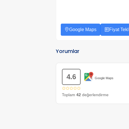
Google Maps
Fiyat Tekli
Yorumlar
4.6
Google Maps
✩✩✩✩✩
Toplam
42
değerlendirme