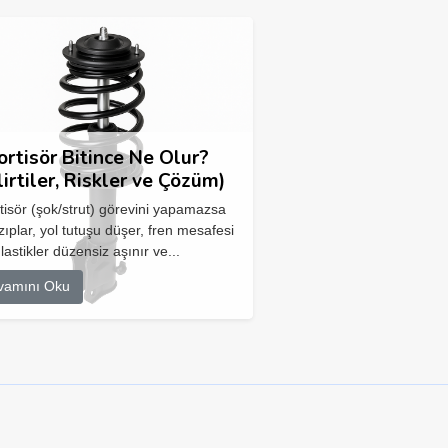
rtisör Bitince Ne Olur?
lirtiler, Riskler ve Çözüm)
isör (şok/strut) görevini yapamazsa
zıplar, yol tutuşu düşer, fren mesafesi
 lastikler düzensiz aşınır ve...
vamını Oku