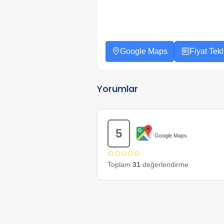
Google Maps
Fiyat Tekli
Yorumlar
5
Google Maps
✩✩✩✩✩
Toplam
31
değerlendirme