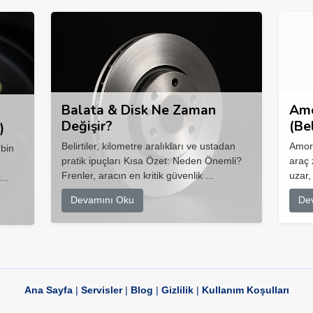
Balata & Disk Ne Zaman
Amo
Değişir?
(Be
)
Belirtiler, kilometre aralıkları ve ustadan
Amort
 bin
pratik ipuçları Kısa Özet: Neden Önemli?
araç 
Frenler, aracın en kritik güvenlik ...
uzar,
...
Devamını Oku
De
Ana Sayfa
|
Servisler
|
Blog
|
Gizlilik
|
Kullanım Koşulları