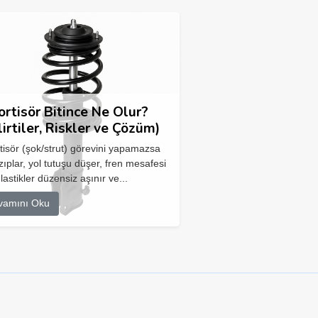
rtisör Bitince Ne Olur?
lirtiler, Riskler ve Çözüm)
isör (şok/strut) görevini yapamazsa
zıplar, yol tutuşu düşer, fren mesafesi
 lastikler düzensiz aşınır ve...
vamını Oku