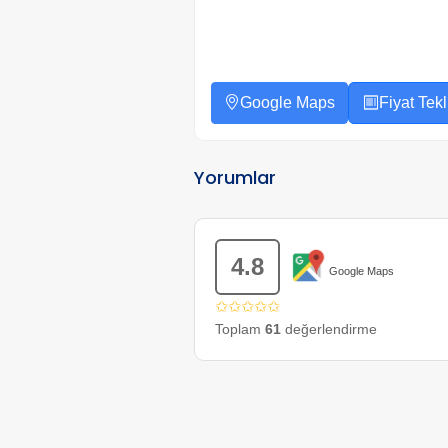
Google Maps
Fiyat Tekli
Yorumlar
4.8
Google Maps
✩✩✩✩✩
Toplam
61
değerlendirme