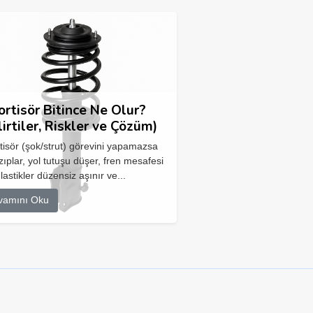
rtisör Bitince Ne Olur?
lirtiler, Riskler ve Çözüm)
isör (şok/strut) görevini yapamazsa
zıplar, yol tutuşu düşer, fren mesafesi
 lastikler düzensiz aşınır ve...
vamını Oku