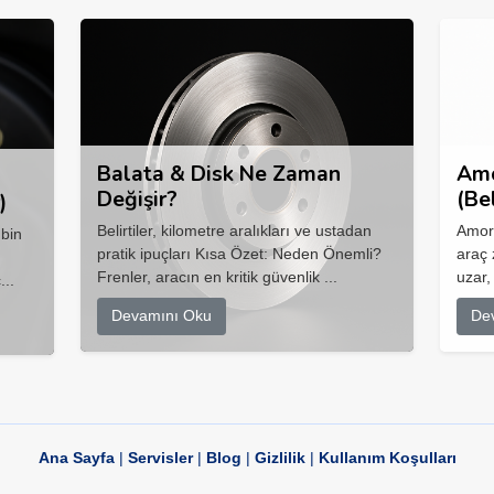
Balata & Disk Ne Zaman
Amo
Değişir?
(Be
)
Belirtiler, kilometre aralıkları ve ustadan
Amort
 bin
pratik ipuçları Kısa Özet: Neden Önemli?
araç 
Frenler, aracın en kritik güvenlik ...
uzar,
...
Devamını Oku
De
Ana Sayfa
|
Servisler
|
Blog
|
Gizlilik
|
Kullanım Koşulları