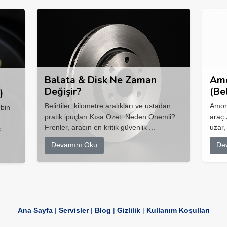
Balata & Disk Ne Zaman
Amo
Değişir?
(Be
)
Belirtiler, kilometre aralıkları ve ustadan
Amort
 bin
pratik ipuçları Kısa Özet: Neden Önemli?
araç 
Frenler, aracın en kritik güvenlik ...
uzar,
...
Devamını Oku
De
Ana Sayfa
|
Servisler
|
Blog
|
Gizlilik
|
Kullanım Koşulları