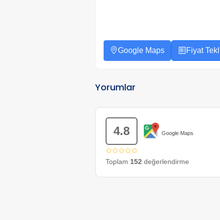
Google Maps
Fiyat Tekli
Yorumlar
4.8
Google Maps
✩✩✩✩✩
Toplam
152
değerlendirme