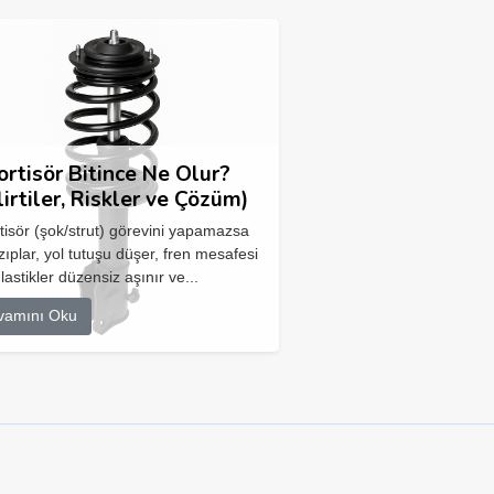
rtisör Bitince Ne Olur?
lirtiler, Riskler ve Çözüm)
isör (şok/strut) görevini yapamazsa
zıplar, yol tutuşu düşer, fren mesafesi
 lastikler düzensiz aşınır ve...
vamını Oku