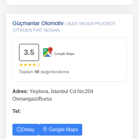
Güçmanlar Otomotiv
| AUDI SKODA PEUGEOT
CITROEN FIAT NISSAN
3.5
Google Maps
★★★★✩
Toplam
48
değerlendirme
Adres:
Yeşilova, İstanbul Cd No:204
Osmangazi/Bursa
Tel:
Detay
Google Maps