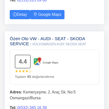
Tel:
0(553) 265 09 66
Detay
Google Maps
Özen Oto VW - AUDI - SEAT - SKODA
SERVICE
| VOLKSWAGEN AUDI SKODA SEAT
4.4
Google Maps
★★★★✩
Toplam
43
değerlendirme
Adres:
Kemerçeşme, 2. Araç Sk. No:5
Osmangazi/Bursa
Tel:
0(532) 345 16 39