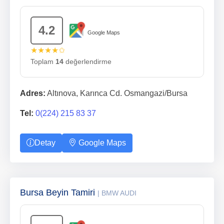
4.2
Google Maps
★★★★✩
Toplam
14
değerlendirme
Adres:
Altınova, Karınca Cd. Osmangazi/Bursa
Tel:
0(224) 215 83 37
Detay
Google Maps
Bursa Beyin Tamiri
| BMW AUDI