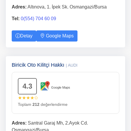
Adres:
Altınova, 1. İpek Sk. Osmangazi/Bursa
Tel:
0(554) 704 60 09
Detay
Google Maps
Biricik Oto Kilitçi Hakkı
| AUDI
4.3
Google Maps
★★★★✩
Toplam
212
değerlendirme
Adres:
Santral Garaj Mh, 2.Ayok Cd.
Osmangazi/Bursa