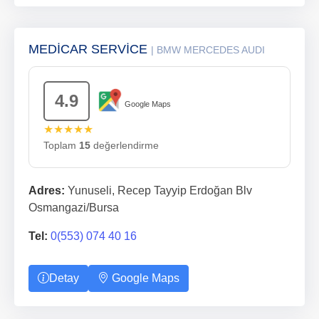
MEDİCAR SERVİCE
| BMW MERCEDES AUDI
4.9
Google Maps
★★★★★
Toplam
15
değerlendirme
Adres:
Yunuseli, Recep Tayyip Erdoğan Blv
Osmangazi/Bursa
Tel:
0(553) 074 40 16
Detay
Google Maps