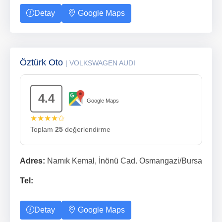
Detay
Google Maps
Öztürk Oto
| VOLKSWAGEN AUDI
4.4
Google Maps
★★★★✩
Toplam
25
değerlendirme
Adres:
Namık Kemal, İnönü Cad. Osmangazi/Bursa
Tel:
Detay
Google Maps