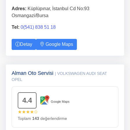
Adres:
Küplüpınar, İstanbul Cd No:93
Osmangazi/Bursa
Tel:
0(541) 838 51 18
Detay
Google Maps
Alman Oto Servisi
| VOLKSWAGEN AUDI SEAT
OPEL
4.4
Google Maps
★★★★✩
Toplam
143
değerlendirme