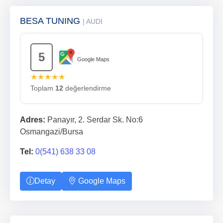
BESA TUNING
| AUDI
5
Google Maps
★★★★★
Toplam
12
değerlendirme
Adres:
Panayır, 2. Serdar Sk. No:6
Osmangazi/Bursa
Tel:
0(541) 638 33 08
Detay
Google Maps