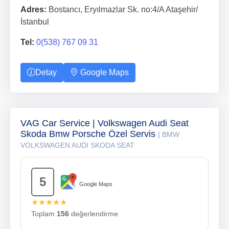
Adres:
Bostancı, Eryılmazlar Sk. no:4/A Ataşehir/
İstanbul
Tel:
0(538) 767 09 31
Detay
Google Maps
VAG Car Service | Volkswagen Audi Seat
Skoda Bmw Porsche Özel Servis
| BMW
VOLKSWAGEN AUDI SKODA SEAT
5
Google Maps
★★★★★
Toplam
156
değerlendirme