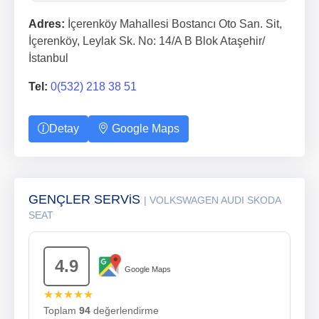
Adres:
İçerenköy Mahallesi Bostancı Oto San. Sit,
İçerenköy, Leylak Sk. No: 14/A B Blok Ataşehir/
İstanbul
Tel:
0(532) 218 38 51
Detay
Google Maps
GENÇLER SERViS
| VOLKSWAGEN AUDI SKODA
SEAT
4.9
Google Maps
★★★★★
Toplam
94
değerlendirme