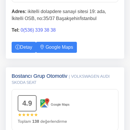
Adres:
ikitelli dolapdere sanayi sitesi 19: ada,
İkitelli OSB, no:35/37 Başakşehir/İstanbul
Tel:
0(536) 339 38 38
Detay
Google Maps
Bostancı Grup Otomotiv
| VOLKSWAGEN AUDI
SKODA SEAT
4.9
Google Maps
★★★★★
Toplam
138
değerlendirme