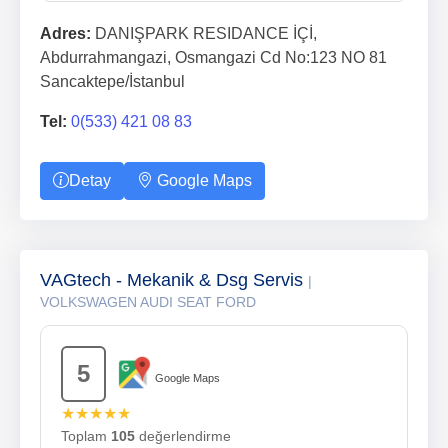
Adres:
DANIŞPARK RESIDANCE İÇİ,
Abdurrahmangazi, Osmangazi Cd No:123 NO 81
Sancaktepe/İstanbul
Tel:
0(533) 421 08 83
Detay
Google Maps
VAGtech - Mekanik & Dsg Servis
|
VOLKSWAGEN AUDI SEAT FORD
5
Google Maps
★★★★★
Toplam
105
değerlendirme