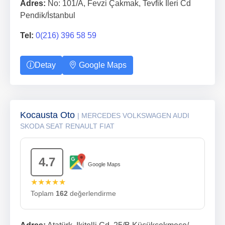
Adres:
No: 101/A, Fevzi Çakmak, Tevfik İleri Cd
Pendik/İstanbul
Tel:
0(216) 396 58 59
Detay
Google Maps
Kocausta Oto
| MERCEDES VOLKSWAGEN AUDI
SKODA SEAT RENAULT FIAT
4.7
Google Maps
★★★★★
Toplam
162
değerlendirme