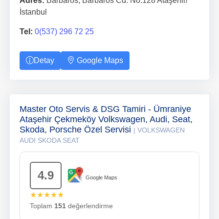
Adres:
Barbaros, Barbaros Cd. No:128 Ataşehir/
İstanbul
Tel:
0(537) 296 72 25
Detay
Google Maps
Master Oto Servis & DSG Tamiri - Ümraniye
Ataşehir Çekmeköy Volkswagen, Audi, Seat,
Skoda, Porsche Özel Servisi
| VOLKSWAGEN
AUDI SKODA SEAT
4.9
Google Maps
★★★★★
Toplam
151
değerlendirme