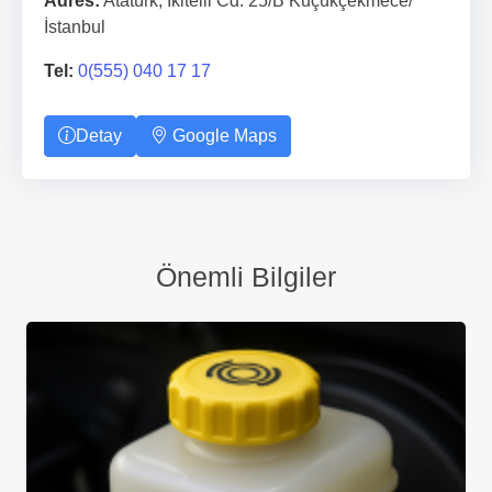
Adres:
Atatürk, Ikitelli Cd. 25/B Küçükçekmece/
İstanbul
Tel:
0(555) 040 17 17
Detay
Google Maps
Önemli Bilgiler