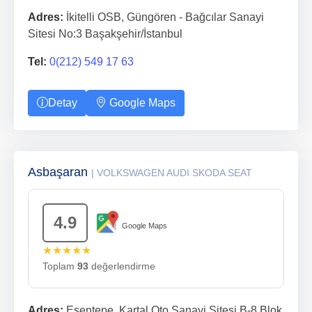
Adres:
İkitelli OSB, Güngören - Bağcılar Sanayi
Sitesi No:3 Başakşehir/İstanbul
Tel:
0(212) 549 17 63
Detay
Google Maps
Asbaşaran
| VOLKSWAGEN AUDI SKODA SEAT
4.9
Google Maps
★★★★★
Toplam
93
değerlendirme
Adres:
Esentepe, Kartal Oto Sanayi Sitesi B-8 Blok