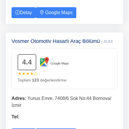
Detay
Google Maps
Vosmer Otomotiv Hasarlı Araç Bölümü
| AUDI
4.4
Google Maps
★★★★✩
Toplam
123
değerlendirme
Adres:
Yunus Emre, 7408/6 Sok No:44 Bornova/
İzmir
Tel: