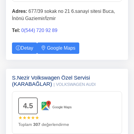
Adres:
677/39 sokak no 21 6.sanayi sitesi Buca,
İnönü Gaziemir/İzmir
Tel:
0(544) 720 92 89
Detay
Google Maps
S.Nezir Volkswagen Özel Servisi
(KARABAĞLAR)
| VOLKSWAGEN AUDI
4.5
Google Maps
★★★★★
Toplam
307
değerlendirme