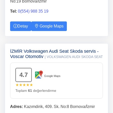
No:19 Bornova/İzmir
Tel:
0(554) 988 35 19
Detay
Google Maps
İZMİR Volkswagen Audi Seat Skoda servis -
Voscar Otomotiv
| VOLKSWAGEN AUDI SKODA SEAT
4.7
Google Maps
★★★★★
Toplam
61
değerlendirme
Adres:
Kazımdirik, 409. Sk. No:8 Bornova/İzmir