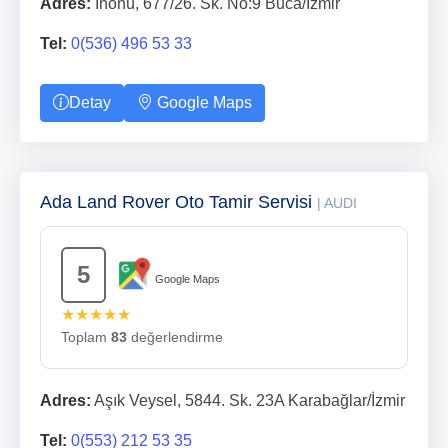
Adres:
İnönü, 677/26. Sk. No:9 Buca/İzmir
Tel:
0(536) 496 53 33
Detay
Google Maps
Ada Land Rover Oto Tamir Servisi
| AUDI
5
Google Maps
★★★★★
Toplam
83
değerlendirme
Adres:
Aşık Veysel, 5844. Sk. 23A Karabağlar/İzmir
Tel:
0(553) 212 53 35