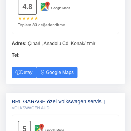
4.8
Google Maps
★★★★★
Toplam
83
değerlendirme
Adres:
Çınarlı, Anadolu Cd. Konak/İzmir
Tel:
Detay
Google Maps
BRL GARAGE özel Volkswagen servisi
|
VOLKSWAGEN AUDI
5
Google Maps