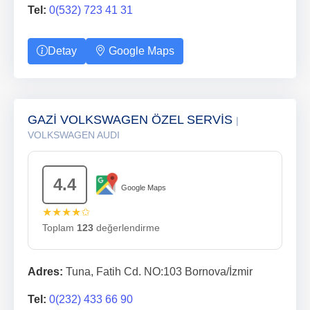
Tel:
0(532) 723 41 31
Detay
Google Maps
GAZİ VOLKSWAGEN ÖZEL SERVİS
|
VOLKSWAGEN AUDI
4.4
Google Maps
★★★★✩
Toplam
123
değerlendirme
Adres:
Tuna, Fatih Cd. NO:103 Bornova/İzmir
Tel:
0(232) 433 66 90