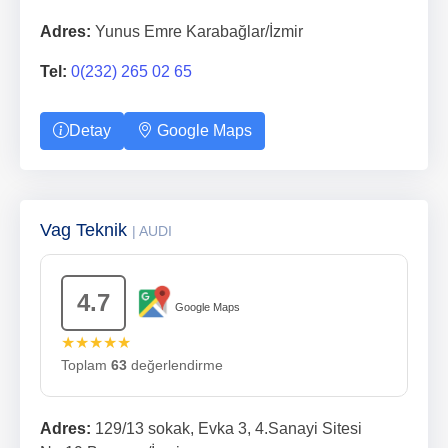
Adres:
Yunus Emre Karabağlar/İzmir
Tel:
0(232) 265 02 65
Detay
Google Maps
Vag Teknik
| AUDI
4.7
Google Maps
★★★★★
Toplam
63
değerlendirme
Adres:
129/13 sokak, Evka 3, 4.Sanayi Sitesi