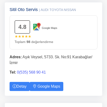
Sitil Oto Servis
| AUDI TOYOTA NISSAN
4.8
Google Maps
★★★★★
Toplam
98
değerlendirme
Adres:
Aşık Veysel, 5733. Sk. No:91 Karabağlar/
İzmir
Tel:
0(535) 568 90 41
Detay
Google Maps