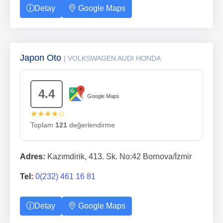
Detay
Google Maps
Japon Oto
| VOLKSWAGEN AUDI HONDA
4.4
Google Maps
★★★★✩
Toplam
121
değerlendirme
Adres:
Kazımdirik, 413. Sk. No:42 Bornova/İzmir
Tel:
0(232) 461 16 81
Detay
Google Maps