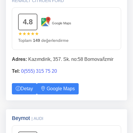
RENAULT CITROEN FORD
4.8
Google Maps
★★★★★
Toplam
149
değerlendirme
Adres:
Kazımdirik, 357. Sk. no:58 Bornova/İzmir
Tel:
0(555) 315 75 20
Detay
Google Maps
Beymot
| AUDI