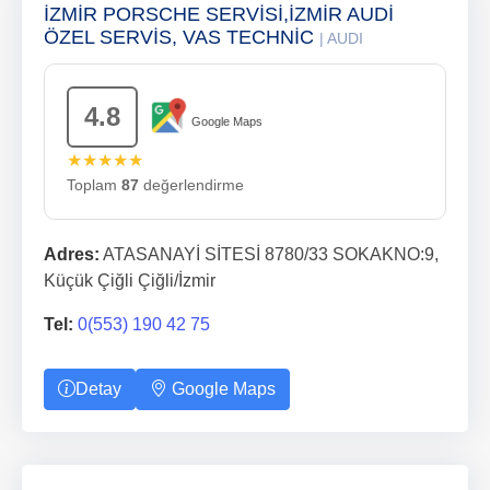
İZMİR PORSCHE SERVİSİ,İZMİR AUDİ
ÖZEL SERVİS, VAS TECHNİC
| AUDI
4.8
Google Maps
★★★★★
Toplam
87
değerlendirme
Adres:
ATASANAYİ SİTESİ 8780/33 SOKAKNO:9,
Küçük Çiğli Çiğli/İzmir
Tel:
0(553) 190 42 75
Detay
Google Maps