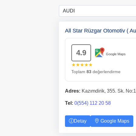
All Star Rüzgar Otomotiv ( 
4.9
Google Maps
★★★★★
Toplam
83
değerlendirme
Adres:
Kazımdirik, 355. Sk. No:1
Tel:
0(554) 112 20 58
Detay
Google Maps