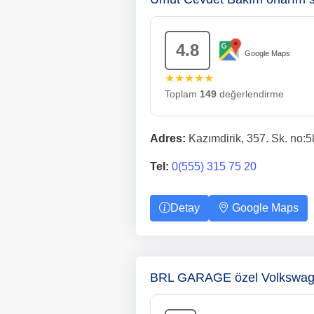
4.8
Google Maps
★★★★★
Toplam
149
değerlendirme
Adres:
Kazımdirik, 357. Sk. no:5
Tel:
0(555) 315 75 20
Detay
Google Maps
BRL GARAGE özel Volkswage