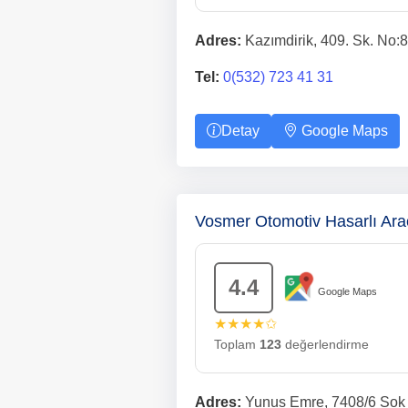
Adres:
Kazımdirik, 409. Sk. No:8
Tel:
0(532) 723 41 31
Detay
Google Maps
Vosmer Otomotiv Hasarlı Ar
4.4
Google Maps
★★★★✩
Toplam
123
değerlendirme
Adres:
Yunus Emre, 7408/6 Sok 