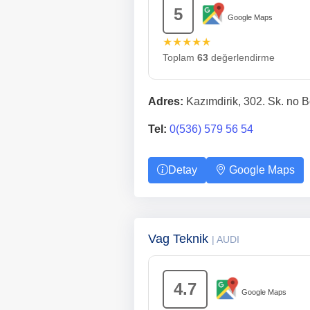
5
Google Maps
★★★★★
Toplam
63
değerlendirme
Adres:
Kazımdirik, 302. Sk. no B
Tel:
0(536) 579 56 54
Detay
Google Maps
Vag Teknik
| AUDI
4.7
Google Maps