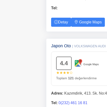
Tel:
Detay
Google Maps
Japon Oto
| VOLKSWAGEN AUDI
4.4
Google Maps
★★★★✩
Toplam
121
değerlendirme
Adres:
Kazımdirik, 413. Sk. No:
Tel:
0(232) 461 16 81