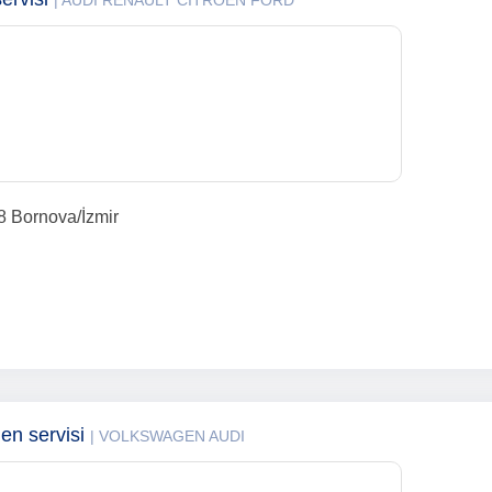
| AUDI RENAULT CITROEN FORD
8 Bornova/İzmir
n servisi
| VOLKSWAGEN AUDI