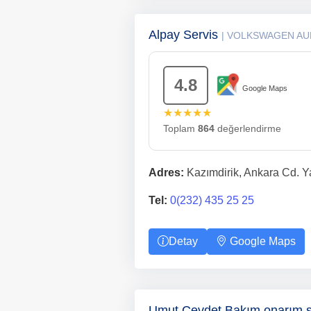
Alpay Servis
| VOLKSWAGEN AU
4.8
Google Maps
★★★★★
Toplam
864
değerlendirme
Adres:
Kazımdirik, Ankara Cd. Y
Tel:
0(232) 435 25 25
Detay
Google Maps
Umut Cevdet Bakım onarım s