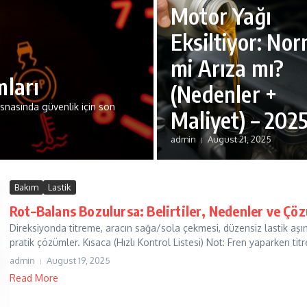
Motor Yağı
Eksiltiyor: No
mi Arıza mı?
mları
(Nedenler +
esnasında güvenlik için son
Maliyet) – 202
admin
August 21, 2025
Bakım
Lastik
Rot–Balans Bozulursa: Belirtiler, Nedenler ve Çö
Direksiyonda titreme, aracın sağa/sola çekmesi, düzensiz lastik aş
pratik çözümler. Kısaca (Hızlı Kontrol Listesi) Not: Fren yaparken titre
admin
August 19, 2025
Read More