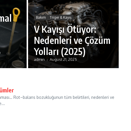
rmal
Bakım
Triger & Kayış
V Kayışı Ötüyor:
Nedenleri ve Çözüm
5
Yolları (2025)
admin
August 21, 2025
zümler
ınması… Rot–balans bozukluğunun tüm belirtileri, nedenleri ve
...