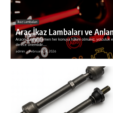
İkaz Lambaları
Araç İkaz Lambaları ve Anla
Aracınızla ilgili hemen her konuya hâkim olmanız, yolculuk 
derece önemlidir....
admin
February 24, 2026