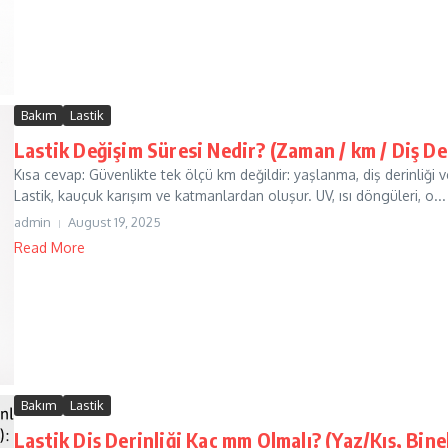
Bakım
Lastik
Lastik Değişim Süresi Nedir? (Zaman / km / Diş Der
Kısa cevap: Güvenlikte tek ölçü km değildir: yaşlanma, diş derinliği 
Lastik, kauçuk karışım ve katmanlardan oluşur. UV, ısı döngüleri, o...
admin
August 19, 2025
Read More
Bakım
Lastik
Lastik Diş Derinliği Kaç mm Olmalı? (Yaz/Kış, Bin