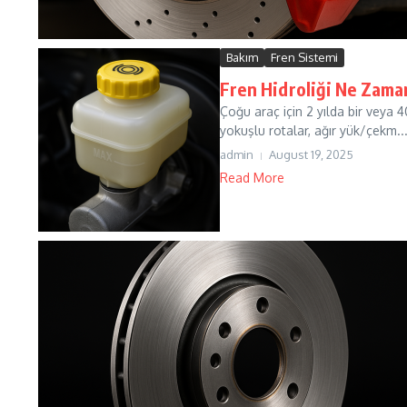
Bakım
Fren Sistemi
Fren Hidroliği Ne Zama
Çoğu araç için 2 yılda bir veya 4
yokuşlu rotalar, ağır yük/çekm..
admin
August 19, 2025
Read More