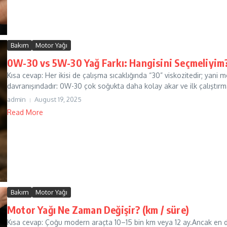
Bakım
Motor Yağı
0W-30 vs 5W-30 Yağ Farkı: Hangisini Seçmeliyim
Kısa cevap: Her ikisi de çalışma sıcaklığında “30” viskozitedir; yani m
davranışındadır: 0W-30 çok soğukta daha kolay akar ve ilk çalıştırm
admin
August 19, 2025
Read More
Bakım
Motor Yağı
Motor Yağı Ne Zaman Değişir? (km / süre)
Kısa cevap: Çoğu modern araçta 10–15 bin km veya 12 ay.Ancak en do