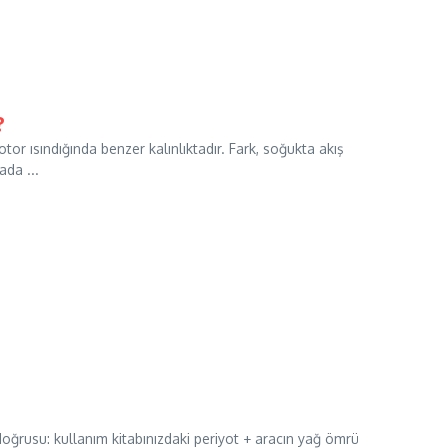
?
otor ısındığında benzer kalınlıktadır. Fark, soğukta akış
ada ...
ğrusu: kullanım kitabınızdaki periyot + aracın yağ ömrü