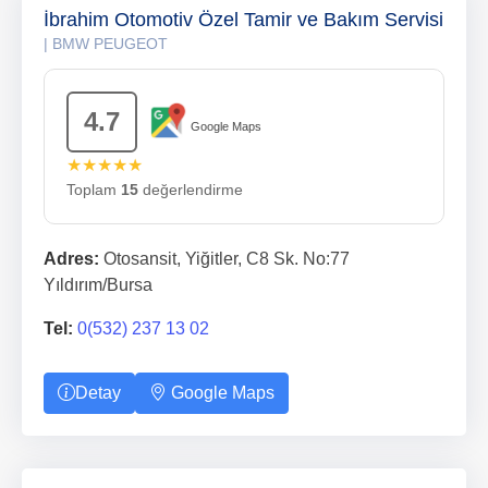
İbrahim Otomotiv Özel Tamir ve Bakım Servisi
| BMW PEUGEOT
4.7
Google Maps
★★★★★
Toplam
15
değerlendirme
Adres:
Otosansit, Yiğitler, C8 Sk. No:77
Yıldırım/Bursa
Tel:
0(532) 237 13 02
Detay
Google Maps