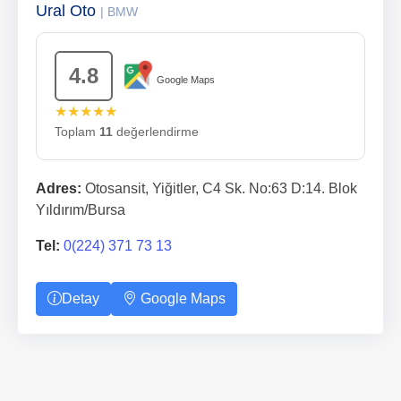
Ural Oto
| BMW
4.8
Google Maps
★★★★★
Toplam
11
değerlendirme
Adres:
Otosansit, Yiğitler, C4 Sk. No:63 D:14. Blok
Yıldırım/Bursa
Tel:
0(224) 371 73 13
Detay
Google Maps