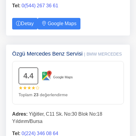
Tel:
0(544) 267 36 61
Detay
Google Maps
Özgü Mercedes Benz Servisi
| BMW MERCEDES
4.4
Google Maps
★★★★✩
Toplam
23
değerlendirme
Adres:
Yiğitler, C11 Sk. No:30 Blok No:18
Yıldırım/Bursa
Tel:
0(224) 346 08 64