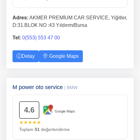
Adres:
AKMER PREMİUM CAR SERVİCE, Yiğitler,
D:31.BLOK NO :43 Yıldırım/Bursa
Tel:
0(553) 553 47 00
Detay
Google Maps
M power oto service
| BMW
4.6
Google Maps
★★★★★
Toplam
51
değerlendirme