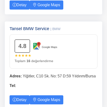
Detay
Google Maps
Tansel BMW Service
| BMW
4.8
Google Maps
★★★★★
Toplam
16
değerlendirme
Adres:
Yiğitler, C10 Sk. No: 57 D:59 Yıldırım/Bursa
Tel:
Detay
Google Maps