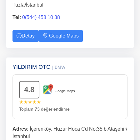
Tuzla/İstanbul
Tel:
0(544) 458 10 38
Detay
Google Maps
YILDIRIM OTO
| BMW
4.8
Google Maps
★★★★★
Toplam
73
değerlendirme
Adres:
İçerenköy, Huzur Hoca Cd No:35 b Ataşehir/
İstanbul