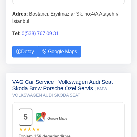
Adres:
Bostancı, Eryılmazlar Sk. no:4/A Ataşehir/
İstanbul
Tel:
0(538) 767 09 31
Detay
Google Maps
VAG Car Service | Volkswagen Audi Seat
Skoda Bmw Porsche Özel Servis
| BMW
VOLKSWAGEN AUDI SKODA SEAT
5
Google Maps
★★★★★
Toplam
156
değerlendirme