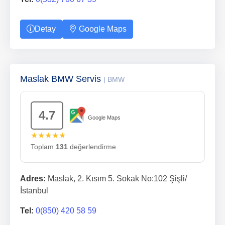
Detay
Google Maps
Maslak BMW Servis
| BMW
4.7
Google Maps
★★★★★
Toplam
131
değerlendirme
Adres:
Maslak, 2. Kısım 5. Sokak No:102 Şişli/
İstanbul
Tel:
0(850) 420 58 59