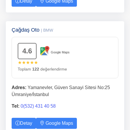
Detay
Google Maps
Çağdaş Oto
| BMW
4.6
Google Maps
★★★★★
Toplam
122
değerlendirme
Adres:
Yamanevler, Güven Sanayi Sitesi No:25
Ümraniye/İstanbul
Tel:
0(532) 431 40 58
Detay
Google Maps