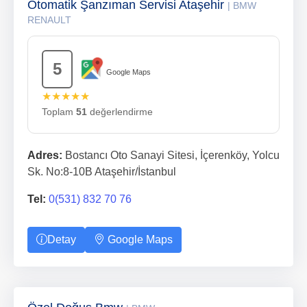
Otomatik Şanzıman Servisi Ataşehir
| BMW
RENAULT
5
Google Maps
★★★★★
Toplam
51
değerlendirme
Adres:
Bostancı Oto Sanayi Sitesi, İçerenköy, Yolcu
Sk. No:8-10B Ataşehir/İstanbul
Tel:
0(531) 832 70 76
Detay
Google Maps