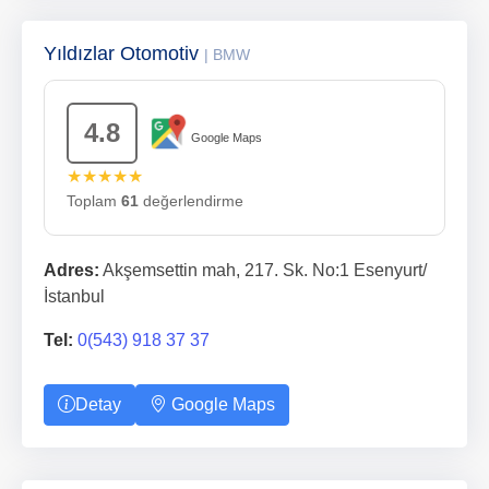
Yıldızlar Otomotiv
| BMW
4.8
Google Maps
★★★★★
Toplam
61
değerlendirme
Adres:
Akşemsettin mah, 217. Sk. No:1 Esenyurt/
İstanbul
Tel:
0(543) 918 37 37
Detay
Google Maps