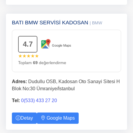
BATI BMW SERVİSİ KADOSAN
| BMW
4.7
Google Maps
★★★★★
Toplam
69
değerlendirme
Adres:
Dudullu OSB, Kadosan Oto Sanayi Sitesi H
Blok No:30 Ümraniye/İstanbul
Tel:
0(533) 433 27 20
Detay
Google Maps