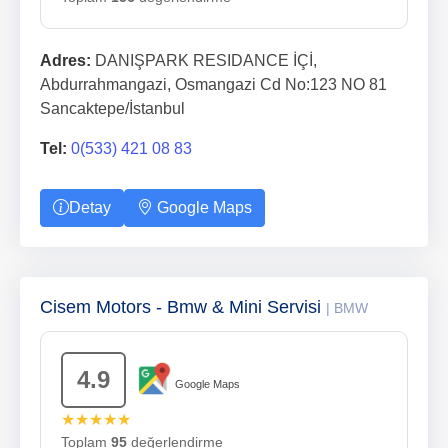
Adres:
DANIŞPARK RESIDANCE İÇİ,
Abdurrahmangazi, Osmangazi Cd No:123 NO 81
Sancaktepe/İstanbul
Tel:
0(533) 421 08 83
Detay
Google Maps
Cisem Motors - Bmw & Mini Servisi
| BMW
4.9
Google Maps
★★★★★
Toplam
95
değerlendirme