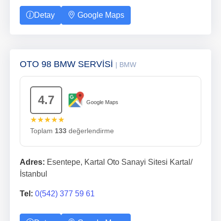
Detay
Google Maps
OTO 98 BMW SERVİSİ
| BMW
4.7
Google Maps
★★★★★
Toplam
133
değerlendirme
Adres:
Esentepe, Kartal Oto Sanayi Sitesi Kartal/
İstanbul
Tel:
0(542) 377 59 61