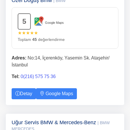
Özel Doğuş Bmw
| BMW
5
Google Maps
★★★★★
Toplam
45
değerlendirme
Adres:
No:14, İçerenköy, Yasemin Sk. Ataşehir/
İstanbul
Tel:
0(216) 575 75 36
Detay
Google Maps
Uğur Servis BMW & Mercedes-Benz
| BMW
MERCEDES