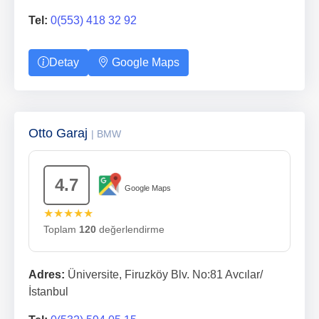
Tel:
0(553) 418 32 92
Detay
Google Maps
Otto Garaj
| BMW
4.7
Google Maps
★★★★★
Toplam
120
değerlendirme
Adres:
Üniversite, Firuzköy Blv. No:81 Avcılar/
İstanbul