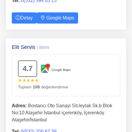
Tel:
0(532) 594 05 15
Detay
Google Maps
Elit Servis
| BMW
4.7
Google Maps
★★★★★
Toplam
108
değerlendirme
Adres:
Bostancı Oto Sanayi Sit.leylak Sk.b Blok
No:10 Ataşehir İstanbul içerenköy, İçerenköy
Ataşehir/İstanbul
Tel:
0(532) 700 67 39