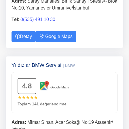
Adres:
Saray Mahallesi Birlik Sanayii Sitesi A- Blok
No:10, Yamanevler Ümraniye/İstanbul
Tel:
0(535) 491 10 30
Detay
Google Maps
Yıldızlar BMW Servisi
| BMW
4.8
Google Maps
★★★★★
Toplam
141
değerlendirme
Adres:
Mimar Sinan, Acar Sokağı No:19 Ataşehir/