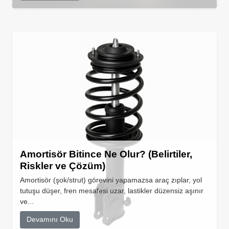
Amortisör Bitince Ne Olur? (Belirtiler,
Riskler ve Çözüm)
Amortisör (şok/strut) görevini yapamazsa araç zıplar, yol
tutuşu düşer, fren mesafesi uzar, lastikler düzensiz aşınır
ve...
Devamını Oku