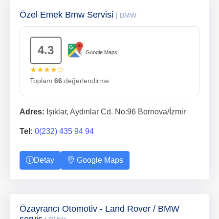
Özel Emek Bmw Servisi
| BMW
4.3
Google Maps
★★★★✩
Toplam
66
değerlendirme
Adres:
Işıklar, Aydınlar Cd. No:96 Bornova/İzmir
Tel:
0(232) 435 94 94
Detay
Google Maps
Özayrancı Otomotiv - Land Rover / BMW