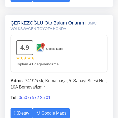
ÇERKEZOĞLU Oto Bakım Onarım
| BMW
VOLKSWAGEN TOYOTA HONDA
4.9
Google Maps
★★★★★
Toplam
41
değerlendirme
Adres:
7419/5 sk, Kemalpaşa, 5. Sanayi Sitesi No ;
10A Bornova/İzmir
Tel:
0(507) 572 25 01
Detay
Google Maps