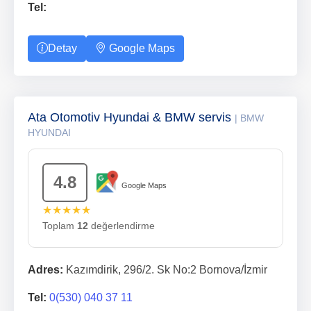
Tel:
Detay
Google Maps
Ata Otomotiv Hyundai & BMW servis
| BMW
HYUNDAI
4.8
Google Maps
★★★★★
Toplam
12
değerlendirme
Adres:
Kazımdirik, 296/2. Sk No:2 Bornova/İzmir
Tel:
0(530) 040 37 11