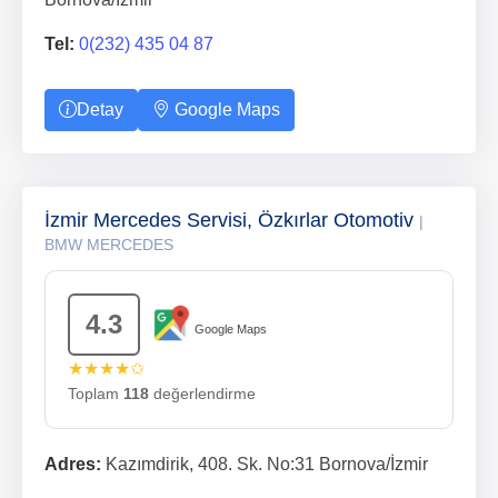
Tel:
0(232) 435 04 87
Detay
Google Maps
İzmir Mercedes Servisi, Özkırlar Otomotiv
|
BMW MERCEDES
4.3
Google Maps
★★★★✩
Toplam
118
değerlendirme
Adres:
Kazımdirik, 408. Sk. No:31 Bornova/İzmir