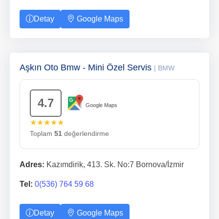
Detay
Google Maps
Aşkın Oto Bmw - Mini Özel Servis
| BMW
4.7
Google Maps
★★★★★
Toplam
51
değerlendirme
Adres:
Kazımdirik, 413. Sk. No:7 Bornova/İzmir
Tel:
0(536) 764 59 68
Detay
Google Maps