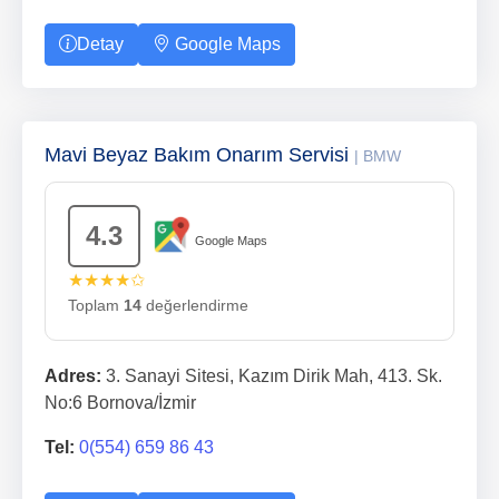
Detay
Google Maps
Mavi Beyaz Bakım Onarım Servisi
| BMW
4.3
Google Maps
★★★★✩
Toplam
14
değerlendirme
Adres:
3. Sanayi Sitesi, Kazım Dirik Mah, 413. Sk.
No:6 Bornova/İzmir
Tel:
0(554) 659 86 43