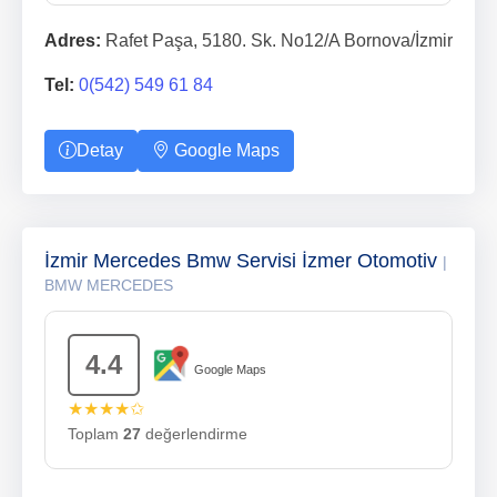
Adres:
Rafet Paşa, 5180. Sk. No12/A Bornova/İzmir
Tel:
0(542) 549 61 84
Detay
Google Maps
İzmir Mercedes Bmw Servisi İzmer Otomotiv
|
BMW MERCEDES
4.4
Google Maps
★★★★✩
Toplam
27
değerlendirme