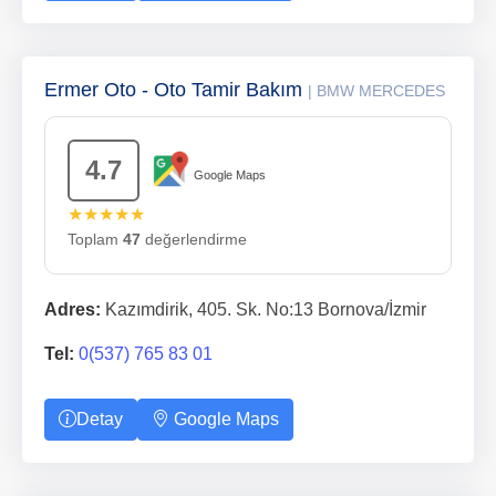
Ermer Oto - Oto Tamir Bakım
| BMW MERCEDES
4.7
Google Maps
★★★★★
Toplam
47
değerlendirme
Adres:
Kazımdirik, 405. Sk. No:13 Bornova/İzmir
Tel:
0(537) 765 83 01
Detay
Google Maps