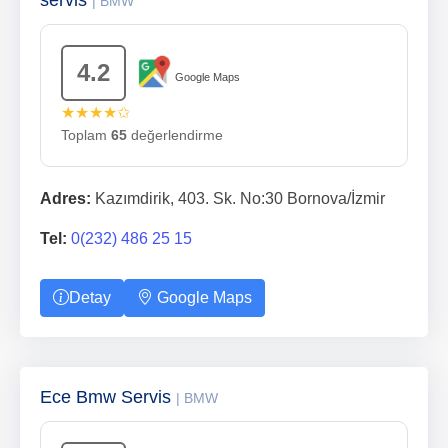
servis
| BMW
4.2
Google Maps
★★★★✩
Toplam
65
değerlendirme
Adres:
Kazımdirik, 403. Sk. No:30 Bornova/İzmir
Tel:
0(232) 486 25 15
Detay
Google Maps
Ece Bmw Servis
| BMW