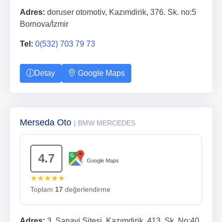
Adres:
doruser otomotiv, Kazımdirik, 376. Sk. no:5
Bornova/İzmir
Tel:
0(532) 703 79 73
Detay
Google Maps
Merseda Oto
| BMW MERCEDES
4.7
Google Maps
★★★★★
Toplam
17
değerlendirme
Adres:
3. Sanayi Sitesi, Kazımdirik, 413. Sk. No:40