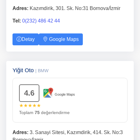
Adres:
Kazımdirik, 301. Sk. No:31 Bornova/İzmir
Tel:
0(232) 486 42 44
Detay
Google Maps
Yiğit Oto
| BMW
4.6
Google Maps
★★★★★
Toplam
75
değerlendirme
Adres:
3. Sanayi Sitesi, Kazımdirik, 414. Sk. No:3
Bornova/İzmir