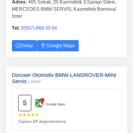
Adres:
405 Sokak; 20 Kazımdirik 3.Sanayi Sitesi,
MERCEDES BMW SERVİS, Kazımdirik Bornova/
İzmir
Tel:
0(507) 868 35 04
Detay
Google Maps
Doruser Otomotiv BMW-LANDROVER-MINI
Servis
| BMW
5
Google Maps
★★★★★
Toplam
17
değerlendirme