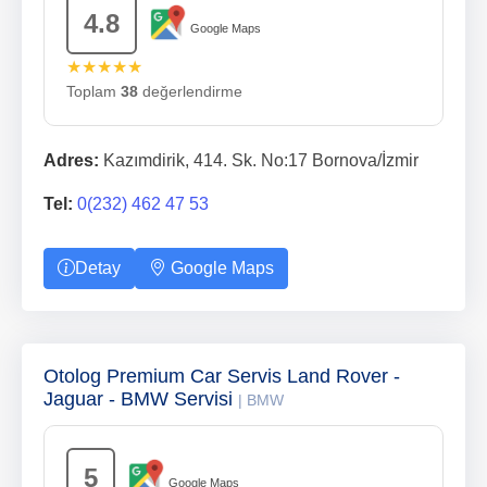
4.8
Google Maps
★★★★★
Toplam
38
değerlendirme
Adres:
Kazımdirik, 414. Sk. No:17 Bornova/İzmir
Tel:
0(232) 462 47 53
Detay
Google Maps
Otolog Premium Car Servis Land Rover -
Jaguar - BMW Servisi
| BMW
5
Google Maps