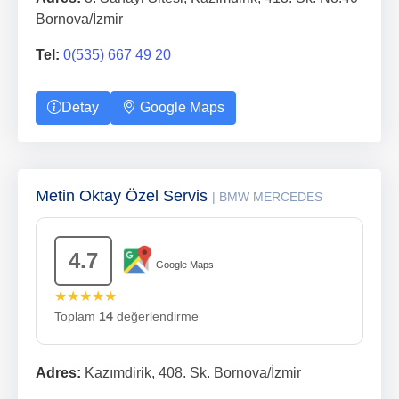
Bornova/İzmir
Tel:
0(535) 667 49 20
Detay
Google Maps
Metin Oktay Özel Servis
| BMW MERCEDES
4.7
Google Maps
★★★★★
Toplam
14
değerlendirme
Adres:
Kazımdirik, 408. Sk. Bornova/İzmir