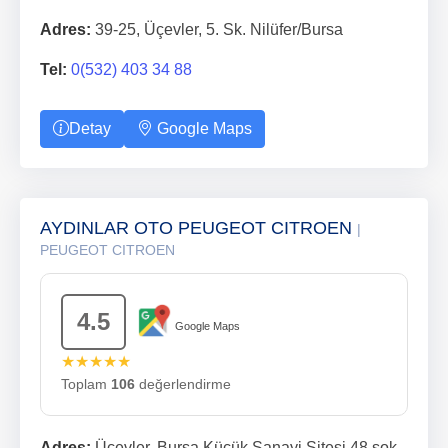
Adres:
39-25, Üçevler, 5. Sk. Nilüfer/Bursa
Tel:
0(532) 403 34 88
Detay
Google Maps
AYDINLAR OTO PEUGEOT CITROEN
|
PEUGEOT CITROEN
4.5
Google Maps
★★★★★
Toplam
106
değerlendirme
Adres:
Üçevler, Bursa Küçük Sanayi Sitesi 48.sok