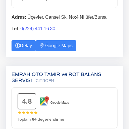
Adres:
Üçevler, Cansel Sk. No:4 Nilüfer/Bursa
Tel:
0(224) 441 16 30
Detay
Google Maps
EMRAH OTO TAMİR ve ROT BALANS
SERVİSİ
| CITROEN
4.8
Google Maps
★★★★★
Toplam
64
değerlendirme