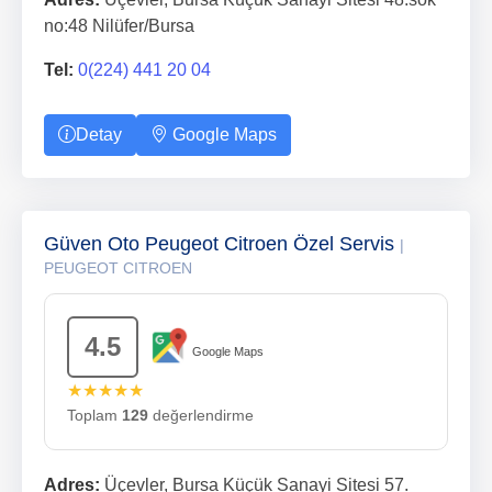
no:48 Nilüfer/Bursa
Tel:
0(224) 441 20 04
Detay
Google Maps
Güven Oto Peugeot Citroen Özel Servis
|
PEUGEOT CITROEN
4.5
Google Maps
★★★★★
Toplam
129
değerlendirme
Adres:
Üçevler, Bursa Küçük Sanayi Sitesi 57.