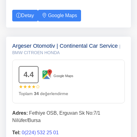
Detay
Google Maps
Argeser Otomotiv | Continental Car Service
|
BMW CITROEN HONDA
4.4
Google Maps
★★★★✩
Toplam
34
değerlendirme
Adres:
Fethiye OSB, Erguvan Sk No:7/1
Nilüfer/Bursa
Tel:
0(224) 532 25 01