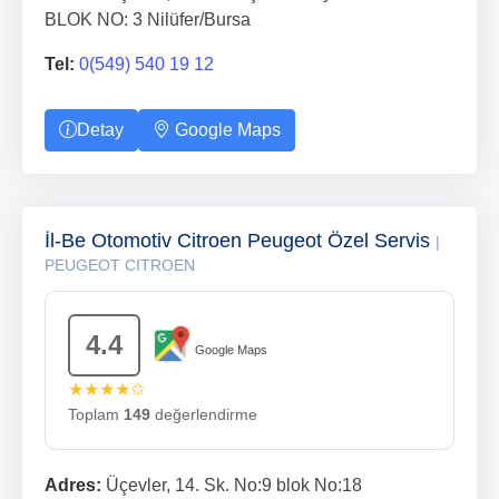
BLOK NO: 3 Nilüfer/Bursa
Tel:
0(549) 540 19 12
Detay
Google Maps
İl-Be Otomotiv Citroen Peugeot Özel Servis
|
PEUGEOT CITROEN
4.4
Google Maps
★★★★✩
Toplam
149
değerlendirme
Adres:
Üçevler, 14. Sk. No:9 blok No:18