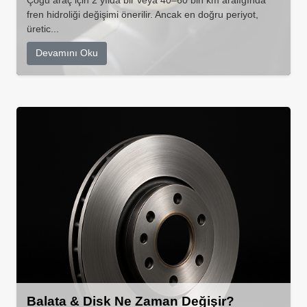
Çoğu araç için 2 yılda bir veya 40–60 bin km aralığında
fren hidroliği değişimi önerilir. Ancak en doğru periyot,
üretic...
Devamını Oku
Balata & Disk Ne Zaman Değişir?