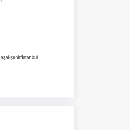
N
Başakşehir/İstanbul