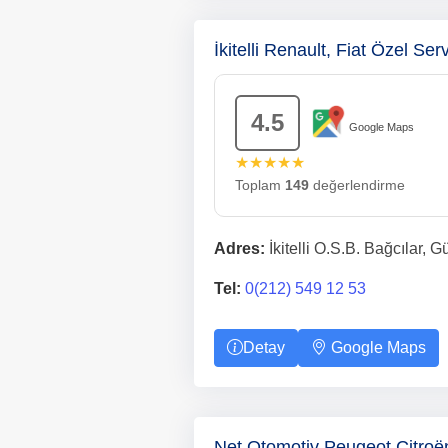
İkitelli Renault, Fiat Özel Serv
4.5
Google Maps
★★★★★
Toplam
149
değerlendirme
Adres:
İkitelli O.S.B. Bağcılar, 
Tel:
0(212) 549 12 53
Detay
Google Maps
Net Otomotiv Peugeot Citroë