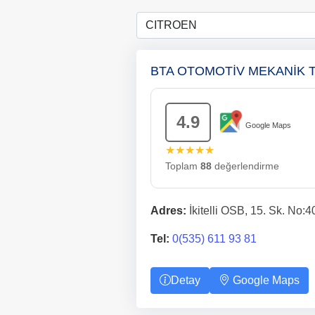
BTA OTOMOTİV MEKANİK T
4.9
Google Maps
★★★★★
Toplam
88
değerlendirme
Adres:
İkitelli OSB, 15. Sk. No:
Tel:
0(535) 611 93 81
Detay
Google Maps