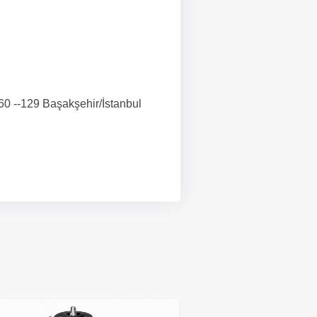
:160 --129 Başakşehir/İstanbul