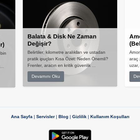
Balata & Disk Ne Zaman
Amo
Değişir?
(Be
r)
Belirtiler, kilometre aralıkları ve ustadan
Amort
 bin
pratik ipuçları Kısa Özet: Neden Önemli?
araç 
Frenler, aracın en kritik güvenlik ...
uzar,
...
Devamını Oku
De
Ana Sayfa
|
Servisler
|
Blog
|
Gizlilik
|
Kullanım Koşulları