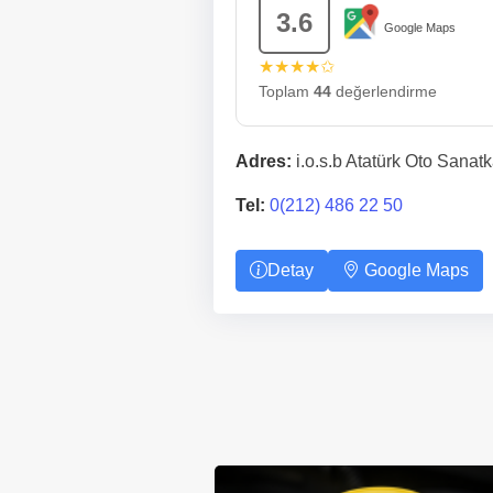
3.6
Google Maps
★★★★✩
Toplam
44
değerlendirme
Adres:
i.o.s.b Atatürk Oto Sanatk
Tel:
0(212) 486 22 50
Detay
Google Maps