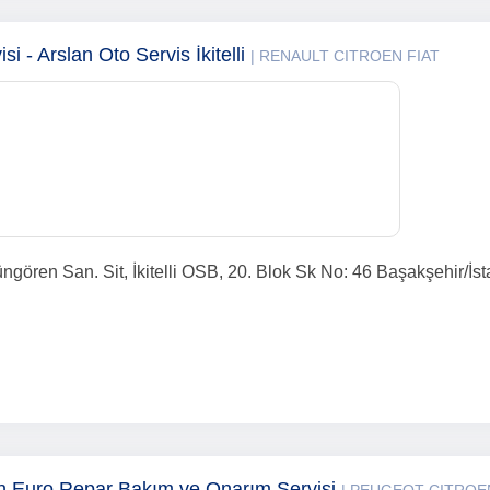
isi - Arslan Oto Servis İkitelli
| RENAULT CITROEN FIAT
Güngören San. Sit, İkitelli OSB, 20. Blok Sk No: 46 Başakşehir/İs
n Euro Repar Bakım ve Onarım Servisi