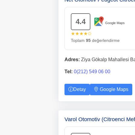
4.4
Google Maps
★★★★✩
Toplam
95
değerlendirme
Adres:
Ziya Gökalp Mahallesi Bağ
Tel:
0(212) 549 06 00
Detay
Google Maps
Varol Otomotiv (Citroenci M