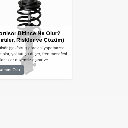
rtisör Bitince Ne Olur?
lirtiler, Riskler ve Çözüm)
isör (şok/strut) görevini yapamazsa
zıplar, yol tutuşu düşer, fren mesafesi
 lastikler düzensiz aşınır ve...
vamını Oku